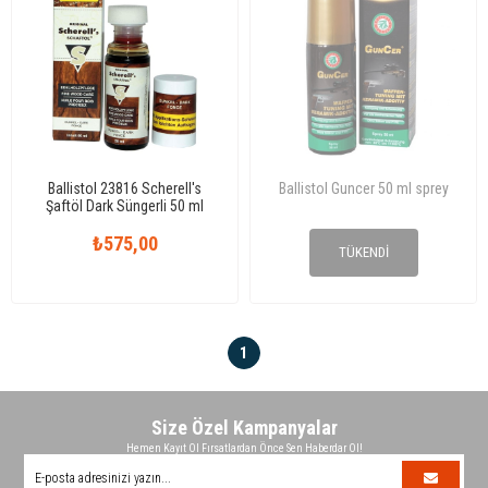
Ballistol 23816 Scherell's
Ballistol Guncer 50 ml sprey
Şaftöl Dark Süngerli 50 ml
₺575,00
₺250,00
TÜKENDI
1
Size Özel Kampanyalar
Hemen Kayıt Ol Fırsatlardan Önce Sen Haberdar Ol!