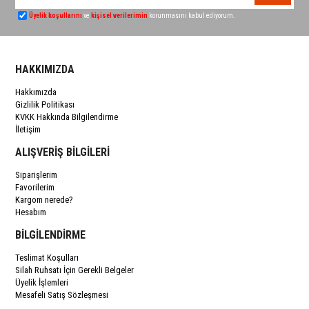
Üyelik koşullarını
ve
kişisel verilerimin
korunmasını kabul ediyorum.
HAKKIMIZDA
Hakkımızda
Gizlilik Politikası
KVKK Hakkında Bilgilendirme
İletişim
ALIŞVERİŞ BİLGİLERİ
Siparişlerim
Favorilerim
Kargom nerede?
Hesabım
BİLGİLENDİRME
Teslimat Koşulları
Silah Ruhsatı İçin Gerekli Belgeler
Üyelik İşlemleri
Mesafeli Satış Sözleşmesi