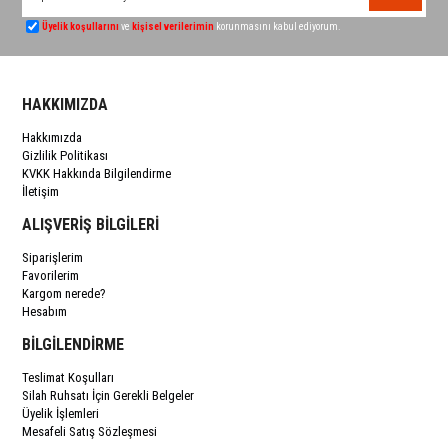
Üyelik koşullarını
ve
kişisel verilerimin
korunmasını kabul ediyorum.
HAKKIMIZDA
Hakkımızda
Gizlilik Politikası
KVKK Hakkında Bilgilendirme
İletişim
ALIŞVERİŞ BİLGİLERİ
Siparişlerim
Favorilerim
Kargom nerede?
Hesabım
BİLGİLENDİRME
Teslimat Koşulları
Silah Ruhsatı İçin Gerekli Belgeler
Üyelik İşlemleri
Mesafeli Satış Sözleşmesi