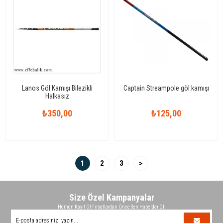
Lanos Göl Kamışı Bilezikli
Captain Streampole göl kamışı
Halkasız
₺350,00
₺125,00
1
2
3
>
Size Özel Kampanyalar
Hemen Kayıt Ol Fırsatlardan Önce Sen Haberdar Ol!