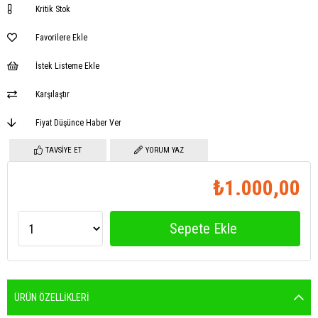
Kritik Stok
Favorilere Ekle
İstek Listeme Ekle
Karşılaştır
Fiyat Düşünce Haber Ver
TAVSIYE ET
YORUM YAZ
₺1.000,00
ÜRÜN ÖZELLIKLERI