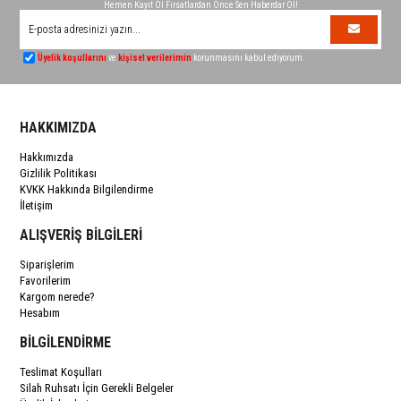
Hemen Kayıt Ol Fırsatlardan Önce Sen Haberdar Ol!
Üyelik koşullarını
ve
kişisel verilerimin
korunmasını kabul ediyorum.
HAKKIMIZDA
Hakkımızda
Gizlilik Politikası
KVKK Hakkında Bilgilendirme
İletişim
ALIŞVERİŞ BİLGİLERİ
Siparişlerim
Favorilerim
Kargom nerede?
Hesabım
BİLGİLENDİRME
Teslimat Koşulları
Silah Ruhsatı İçin Gerekli Belgeler