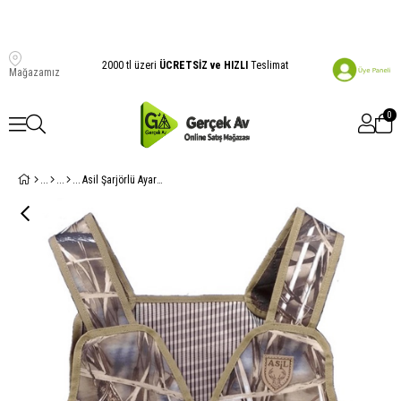
2000 tl üzeri
ÜCRETSİZ ve HIZLI
Teslimat
Mağazamız
0
Asil Şarjörlü Ayarlı yelek