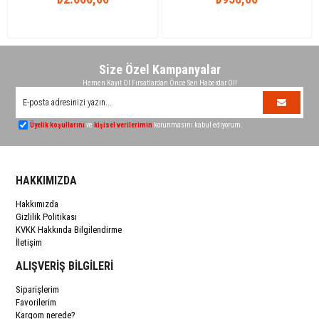
Size Özel Kampanyalar
Hemen Kayıt Ol Fırsatlardan Önce Sen Haberdar Ol!
Üyelik koşullarını
ve
kişisel verilerimin
korunmasını kabul ediyorum.
HAKKIMIZDA
Hakkımızda
Gizlilik Politikası
KVKK Hakkında Bilgilendirme
İletişim
ALIŞVERİŞ BİLGİLERİ
Siparişlerim
Favorilerim
Kargom nerede?