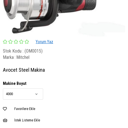
Yorum Yaz
Stok Kodu
(OM0015)
Marka
:
Mitchel
Avocet Steel Makina
Makine Boyut
Favorilere Ekle
İstek Listeme Ekle