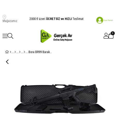
2000 tl üzeri
ÜCRETSİZ ve HIZLI
Teslimat
Mağazamız
0
Bora BR99 Barak Şarjörlü Teleskobik dipçikli Siyah otomatik Av Tüfeği