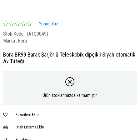
Yorum Yaz
Stok Kodu
(ATO0049)
Marka
:
Bora
Bora BR99 Barak Şarjörlü Teleskobik dipçikli Siyah otomatik
Av Tüfeği
Ürün stoklarımızda kalmamıştır.
Favorilere Ekle
İstek Listeme Ekle
Karşılaştır