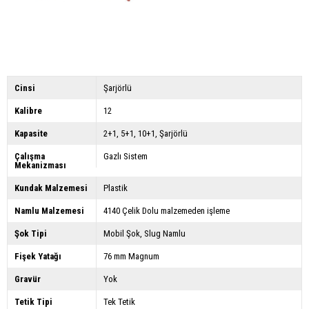
Cinsi
Şarjörlü
Kalibre
12
Kapasite
2+1
5+1
10+1
Şarjörlü
Çalışma
Gazlı Sistem
Mekanizması
Kundak Malzemesi
Plastik
Namlu Malzemesi
4140 Çelik Dolu malzemeden işleme
Şok Tipi
Mobil Şok
Slug Namlu
Fişek Yatağı
76 mm Magnum
Gravür
Yok
Tetik Tipi
Tek Tetik