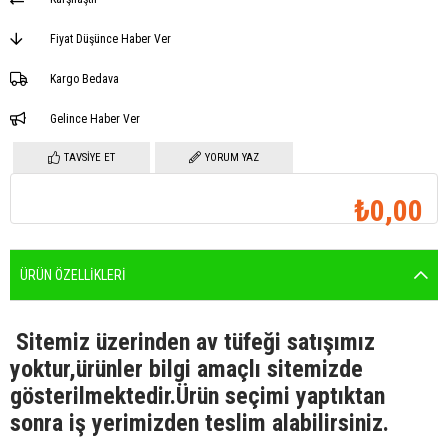
Fiyat Düşünce Haber Ver
Kargo Bedava
Gelince Haber Ver
TAVSIYE ET
YORUM YAZ
₺0,00
ÜRÜN ÖZELLIKLERI
Sitemiz üzerinden a
v tüfeği satışımız
yoktur,ürünler bilgi amaçlı sitemizde
gösterilmektedir.Ürün seçimi yaptıktan
sonra iş yerimizden teslim alabilirsiniz.