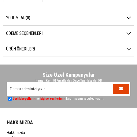
YORUMLAR
(0)
ÖDEME SEÇENEKLERI
ÜRÜN ÖNERILERI
Size Özel Kampanyalar
Hemen Kayıt Ol Fırsatlardan Önce Sen Haberdar Ol!
Üyelik koşullarını
ve
kişisel verilerimin
korunmasını kabul ediyorum.
HAKKIMIZDA
Hakkımızda