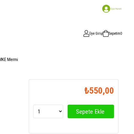
Üye Girişi
Sepetim
0
MKE Mermi
₺550,00