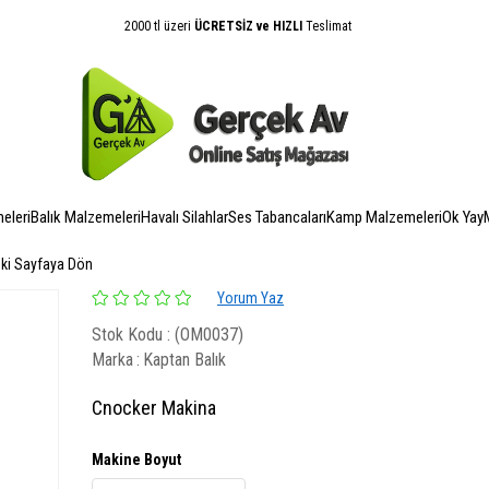
2000 tl üzeri
ÜCRETSİZ ve HIZLI
Teslimat
eleri
Balık Malzemeleri
Havalı Silahlar
Ses Tabancaları
Kamp Malzemeleri
Ok Yay
eki Sayfaya Dön
Yorum Yaz
Stok Kodu
(OM0037)
Marka
:
Kaptan Balık
Cnocker Makina
Makine Boyut