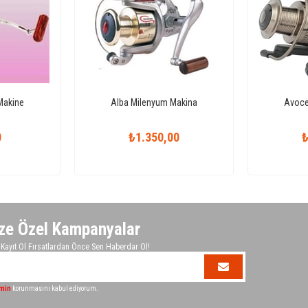
Makine
Alba Milenyum Makina
Avoce
0
₺1.350,00
₺
ze Özel Kampanyalar
ayıt Ol Fırsatlardan Önce Sen Haberdar Ol!
imin
korunmasını kabul ediyorum.