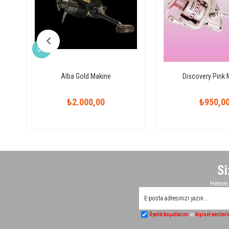
Alba Gold Makine
Discovery Pink 
₺2.000,00
₺950,0
Si
Hemen K
Üyelik koşullarını
ve
kişisel veriler