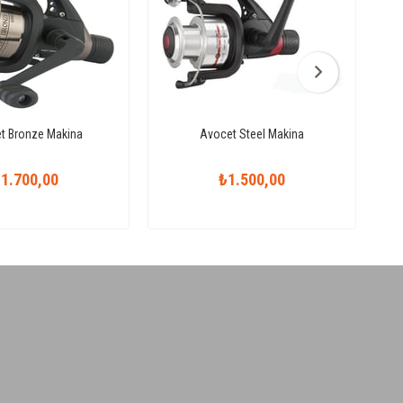
t Bronze Makina
Avocet Steel Makina
1.700,00
₺1.500,00