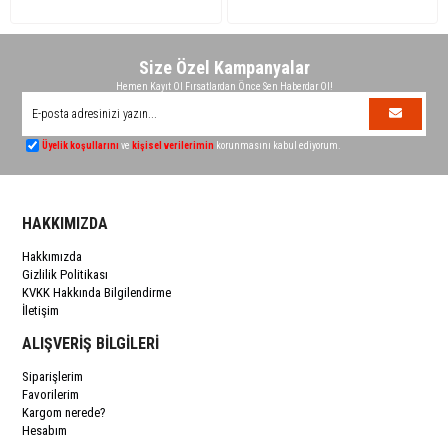
Size Özel Kampanyalar
Hemen Kayıt Ol Fırsatlardan Önce Sen Haberdar Ol!
Üyelik koşullarını
ve
kişisel verilerimin
korunmasını kabul ediyorum.
HAKKIMIZDA
Hakkımızda
Gizlilik Politikası
KVKK Hakkında Bilgilendirme
İletişim
ALIŞVERİŞ BİLGİLERİ
Siparişlerim
Favorilerim
Kargom nerede?
Hesabım