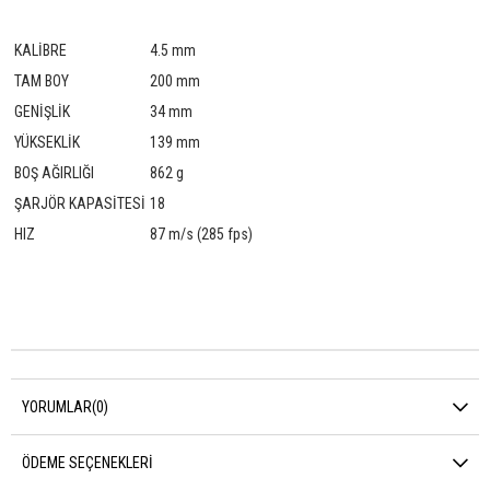
KALİBRE
4.5 mm
TAM BOY
200 mm
GENİŞLİK
34 mm
YÜKSEKLİK
139 mm
BOŞ AĞIRLIĞI
862 g
ŞARJÖR KAPASİTESİ
18
HIZ
87 m/s (285 fps)
YORUMLAR
(0)
ÖDEME SEÇENEKLERI