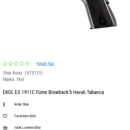
Yorum Yaz
Stok Kodu
(HT0151)
Marka
:
Ekol
EKOL ES 1911C Füme Blowback'li Havalı Tabanca
Kritik Stok
Favorilere Ekle
İstek Listeme Ekle