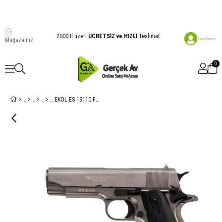
2000 tl üzeri
ÜCRETSİZ ve HIZLI
Teslimat
Mağazamız
0
EKOL ES 1911C Füme Blowback'li Havalı Tabanca