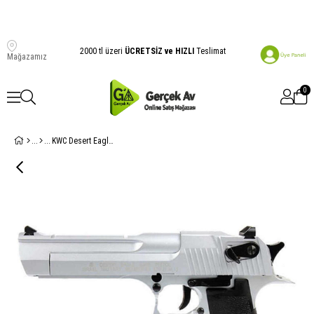
2000 tl üzeri
ÜCRETSİZ ve HIZLI
Teslimat
Mağazamız
0
KWC Desert Eagle Nikel Airsoft Tabanca KCB51B