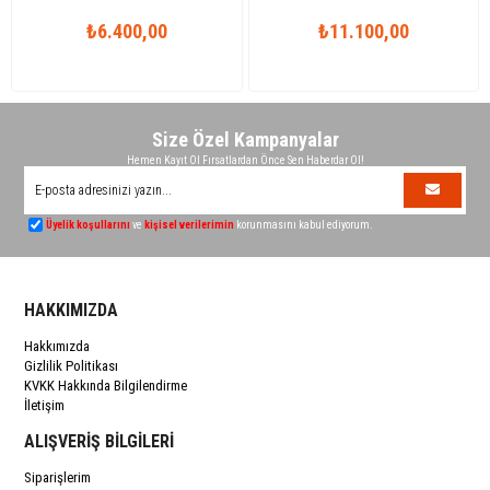
₺6.400,00
₺11.100,00
Size Özel Kampanyalar
Hemen Kayıt Ol Fırsatlardan Önce Sen Haberdar Ol!
Üyelik koşullarını
ve
kişisel verilerimin
korunmasını kabul ediyorum.
HAKKIMIZDA
Hakkımızda
Gizlilik Politikası
KVKK Hakkında Bilgilendirme
İletişim
ALIŞVERİŞ BİLGİLERİ
Siparişlerim