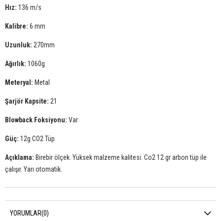
Hız:
136 m/s
Kalibre:
6 mm
Uzunluk:
270mm
Ağırlık:
1060g
Meteryal:
Metal
Şarjör Kapsite:
21
Blowback Foksiyonu:
Var
Güç:
12g CO2 Tüp
Açıklama:
Birebir ölçek. Yüksek malzeme kalitesi. Co2 12 gr arbon tüp ile
çalışır. Yarı otomatik.
YORUMLAR
(0)