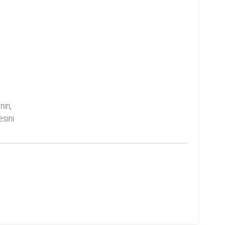
a
nin,
esini