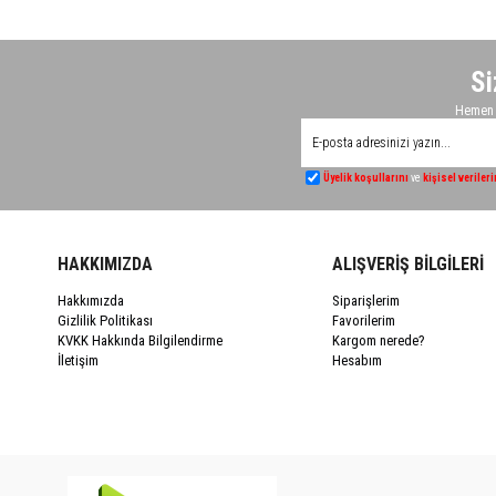
Si
Hemen K
Üyelik koşullarını
ve
kişisel veriler
HAKKIMIZDA
ALIŞVERİŞ BİLGİLERİ
Hakkımızda
Siparişlerim
Gizlilik Politikası
Favorilerim
KVKK Hakkında Bilgilendirme
Kargom nerede?
İletişim
Hesabım