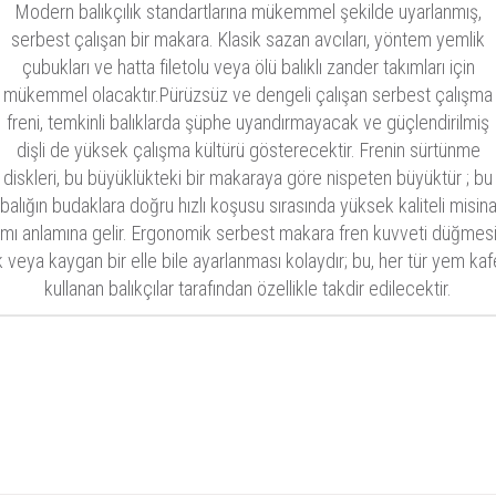
Modern balıkçılık standartlarına mükemmel şekilde uyarlanmış,
serbest çalışan bir makara. Klasik sazan avcıları, yöntem yemlik
çubukları ve hatta filetolu veya ölü balıklı zander takımları için
mükemmel olacaktır.Pürüzsüz ve dengeli çalışan serbest çalışma
freni, temkinli balıklarda şüphe uyandırmayacak ve güçlendirilmiş
dişli de yüksek çalışma kültürü gösterecektir. Frenin sürtünme
diskleri, bu büyüklükteki bir makaraya göre nispeten büyüktür ; bu
balığın budaklara doğru hızlı koşusu sırasında yüksek kaliteli misin
ımı anlamına gelir. Ergonomik serbest makara fren kuvveti düğmesi
k veya kaygan bir elle bile ayarlanması kolaydır; bu, her tür yem kaf
kullanan balıkçılar tarafından özellikle takdir edilecektir.