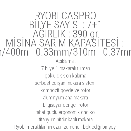
RYOBI CASPRO
BİLYE SAYISI : 7+1
AĞIRLIK : 390 gr
MİSİNA SARIM KAPASİTESİ :
/400m - 0.33mm/310m - 0.37
Açıklama :
7 bilye 1 makaralı rulman
çoklu disk ön kalama
serbest çalışan makara sistemi
kompozit gövde ve rotor
alüminyum ana makara
bilgisayar dengeli rotor
rahat güçlü ergonomik cnc kol
titanyum nitrür kaplı makara
Ryobi meraklılarının uzun zamandır beklediği bir şey.