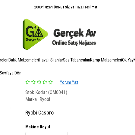
2000 tl üzeri
ÜCRETSİZ ve HIZLI
Teslimat
eleri
Balık Malzemeleri
Havalı Silahlar
Ses Tabancaları
Kamp Malzemeleri
Ok Yay
 Sayfaya Dön
Yorum Yaz
Stok Kodu
(OM0041)
Marka
:
Ryobi
Ryobi Caspro
Makine Boyut