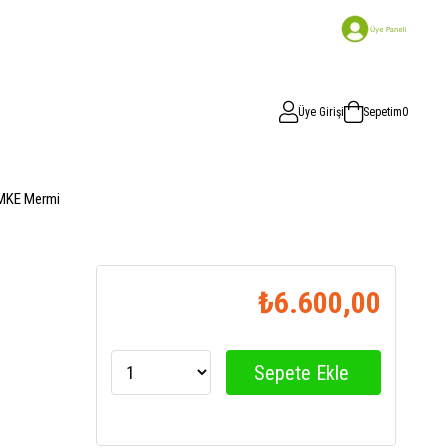
Üye Girişi
Sepetim
0
MKE Mermi
₺6.600,00