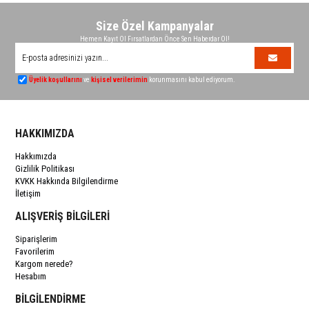
Size Özel Kampanyalar
Hemen Kayıt Ol Fırsatlardan Önce Sen Haberdar Ol!
Üyelik koşullarını
ve
kişisel verilerimin
korunmasını kabul ediyorum.
HAKKIMIZDA
Hakkımızda
Gizlilik Politikası
KVKK Hakkında Bilgilendirme
İletişim
ALIŞVERİŞ BİLGİLERİ
Siparişlerim
Favorilerim
Kargom nerede?
Hesabım
BİLGİLENDİRME