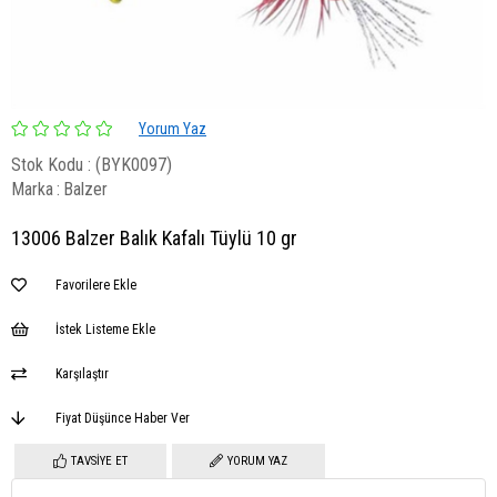
Yorum Yaz
Stok Kodu
(BYK0097)
Marka
:
Balzer
13006 Balzer Balık Kafalı Tüylü 10 gr
Favorilere Ekle
İstek Listeme Ekle
Karşılaştır
Fiyat Düşünce Haber Ver
TAVSIYE ET
YORUM YAZ