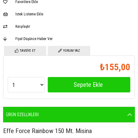
Favorilere Ekle
İstek Listeme Ekle
Karşılaştır
Fiyat Düşünce Haber Ver
TAVSIYE ET
YORUM YAZ
₺155,00
ÜRÜN ÖZELLIKLERI
Effe Force Rainbow 150 Mt. Misina