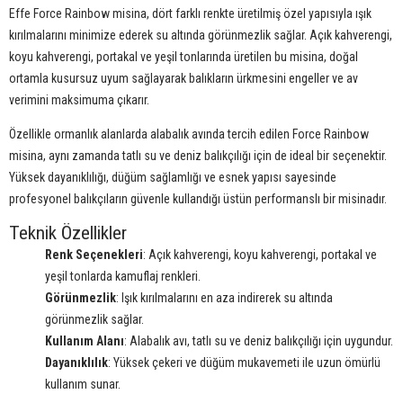
Effe Force Rainbow misina, dört farklı renkte üretilmiş özel yapısıyla ışık
kırılmalarını minimize ederek su altında görünmezlik sağlar. Açık kahverengi,
koyu kahverengi, portakal ve yeşil tonlarında üretilen bu misina, doğal
ortamla kusursuz uyum sağlayarak balıkların ürkmesini engeller ve av
verimini maksimuma çıkarır.
Özellikle ormanlık alanlarda alabalık avında tercih edilen Force Rainbow
misina, aynı zamanda tatlı su ve deniz balıkçılığı için de ideal bir seçenektir.
Yüksek dayanıklılığı, düğüm sağlamlığı ve esnek yapısı sayesinde
profesyonel balıkçıların güvenle kullandığı üstün performanslı bir misinadır.
Teknik Özellikler
Renk Seçenekleri
: Açık kahverengi, koyu kahverengi, portakal ve
yeşil tonlarda kamuflaj renkleri.
Görünmezlik
: Işık kırılmalarını en aza indirerek su altında
görünmezlik sağlar.
Kullanım Alanı
: Alabalık avı, tatlı su ve deniz balıkçılığı için uygundur.
Dayanıklılık
: Yüksek çekeri ve düğüm mukavemeti ile uzun ömürlü
kullanım sunar.