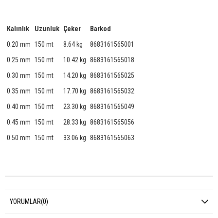
Kalınlık
Uzunluk
Çeker
Barkod
0.20 mm
150 mt
8.64 kg
8683161565001
0.25 mm
150 mt
10.42 kg
8683161565018
0.30 mm
150 mt
14.20 kg
8683161565025
0.35 mm
150 mt
17.70 kg
8683161565032
0.40 mm
150 mt
23.30 kg
8683161565049
0.45 mm
150 mt
28.33 kg
8683161565056
0.50 mm
150 mt
33.06 kg
8683161565063
YORUMLAR
(0)