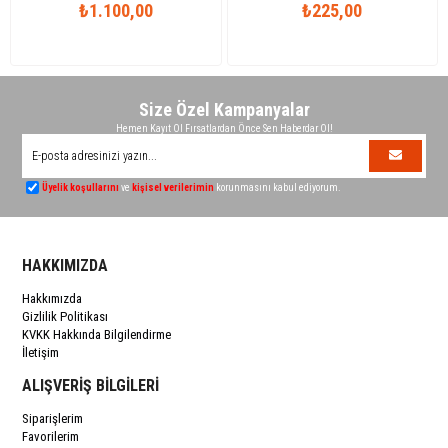
₺1.100,00
₺225,00
Size Özel Kampanyalar
Hemen Kayıt Ol Fırsatlardan Önce Sen Haberdar Ol!
Üyelik koşullarını
ve
kişisel verilerimin
korunmasını kabul ediyorum.
HAKKIMIZDA
Hakkımızda
Gizlilik Politikası
KVKK Hakkında Bilgilendirme
İletişim
ALIŞVERİŞ BİLGİLERİ
Siparişlerim
Favorilerim