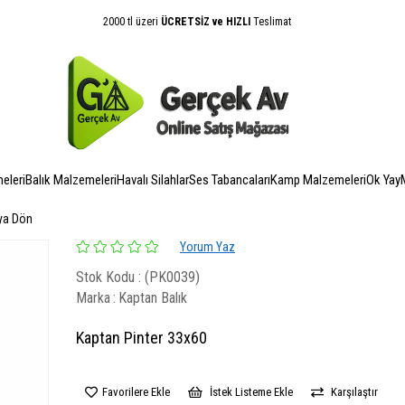
2000 tl üzeri
ÜCRETSİZ ve HIZLI
Teslimat
eleri
Balık Malzemeleri
Havalı Silahlar
Ses Tabancaları
Kamp Malzemeleri
Ok Yay
ya Dön
Yorum Yaz
Stok Kodu
(PK0039)
Marka
:
Kaptan Balık
Kaptan Pinter 33x60
Favorilere Ekle
İstek Listeme Ekle
Karşılaştır