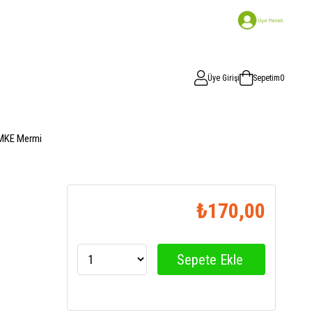
Üye Girişi
Sepetim
0
MKE Mermi
₺170,00