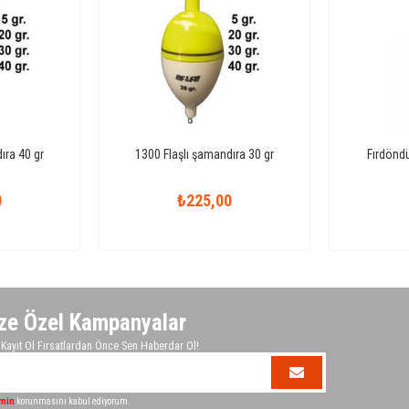
ıra 40 gr
1300 Flaşlı şamandıra 30 gr
Fırdöndü
0
₺225,00
ze Özel Kampanyalar
ayıt Ol Fırsatlardan Önce Sen Haberdar Ol!
imin
korunmasını kabul ediyorum.