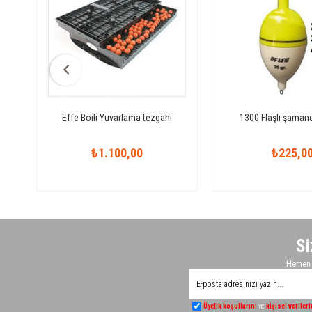
Effe Boili Yuvarlama tezgahı
1300 Flaşlı şamand
₺1.100,00
₺225,0
Si
Hemen K
Üyelik koşullarını
ve
kişisel veriler